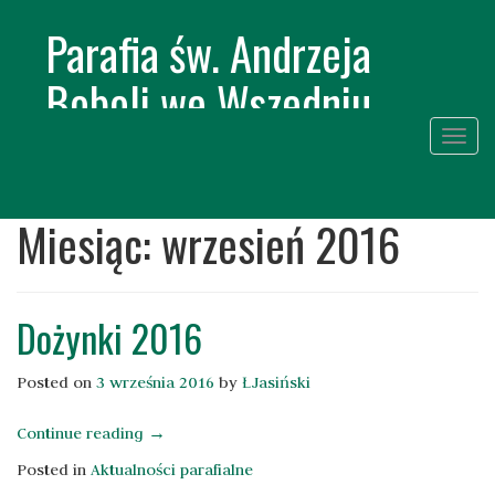
Parafia św. Andrzeja
Boboli we Wszedniu
Togg
navig
Skip
to
Miesiąc:
wrzesień 2016
conte
Dożynki 2016
Posted on
3 września 2016
by
ŁJasiński
„Dożynki
Continue reading
→
2016”
Posted in
Aktualności parafialne