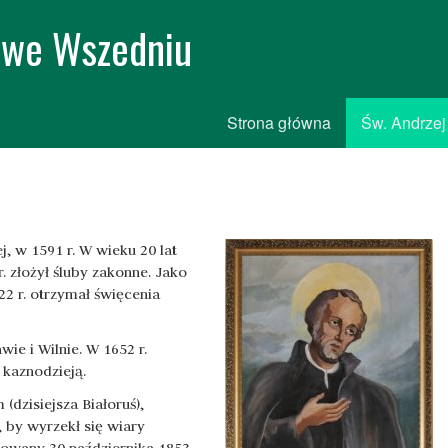
i we Wszedniu
Strona główna
Św. Andrzej
j, w 1591 r. W wieku 20 lat
 złożył śluby zakonne. Jako
622 r. otrzymał święcenia
ie i Wilnie. W 1652 r.
 kaznodzieją.
dzisiejsza Białoruś),
 by wyrzekł się wiary