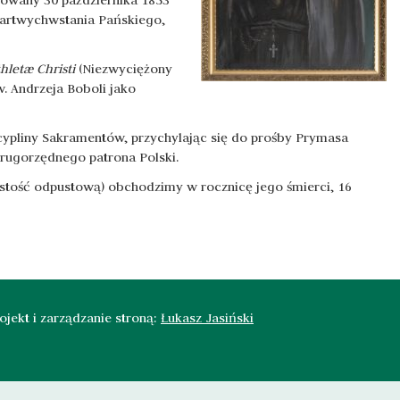
ikowany 30 października 1853
Zmartwychwstania Pańskiego,
thletæ Christi
(Niezwyciężony
w. Andrzeja Boboli jako
cypliny Sakramentów, przychylając się do prośby Prymasa
 drugorzędnego patrona Polski.
czystość odpustową) obchodzimy w rocznicę jego śmierci, 16
jekt i zarządzanie stroną:
Łukasz Jasiński