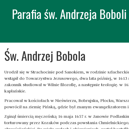
Parafia św. Andrzeja Bobol
Skip
Św. Andrzej Bobola
to
content
Urodził się w Strachocinie pod Sanokiem, w rodzinie szlacheckie
wstąpił do Towarzystwa Jezusowego, dwa lata później, w 1613 r.
zakonnik studiował w Wilnie filozofię, a następnie teologię. w 1
kapłańskie.
Pracował w kościołach w Nieświerzu, Bobrujsku, Płocku, Warszaw
powrócił na ziemię Pińską, gdzie był znanym ewangelizatorem i
Zginął śmiercią męczeńską 16 maja 1657 r. w Janowie Podlaskim (
torturowany przez Kozaków podczas powstania Chmielnickiego,