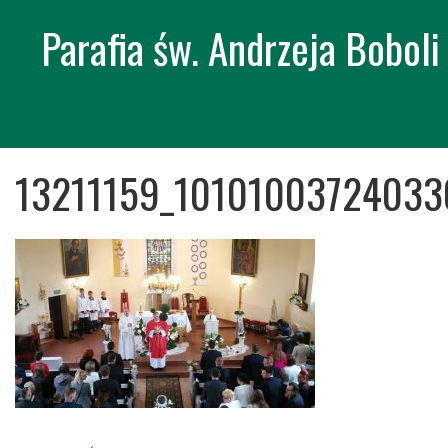
Parafia św. Andrzeja Bobol
Skip
13211159_1010100372403
to
content