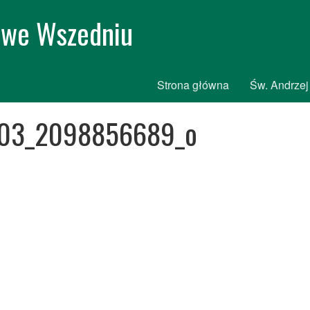
i we Wszedniu
Strona główna
Św. Andrzej
303_2098856689_o