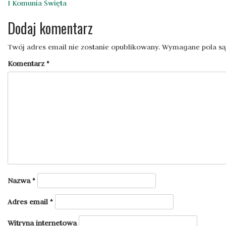
Nawigacja
I Komunia Święta
wpisu
Dodaj komentarz
Twój adres email nie zostanie opublikowany.
Wymagane pola s
Komentarz
*
Nazwa
*
Adres email
*
Witryna internetowa