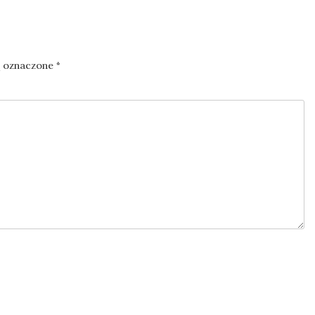
ą oznaczone
*