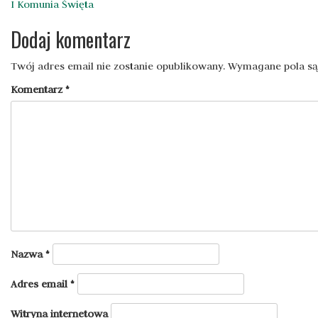
Nawigacja
I Komunia Święta
wpisu
Dodaj komentarz
Twój adres email nie zostanie opublikowany.
Wymagane pola s
Komentarz
*
Nazwa
*
Adres email
*
Witryna internetowa