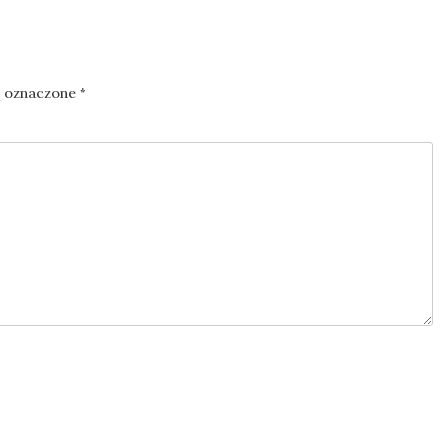
ą oznaczone
*