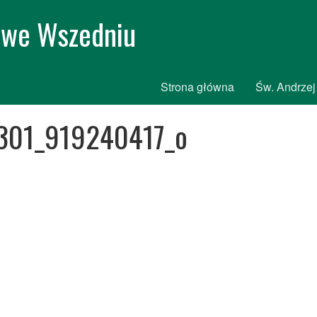
i we Wszedniu
Strona główna
Św. Andrzej
301_919240417_o