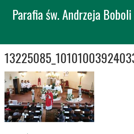
Parafia św. Andrzeja Bobol
Skip
13225085_1010100392403
to
content