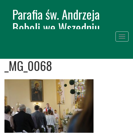
Parafia św. Andrzeja
Boboli we Wszedniu
Togg
navig
Skip
to
_MG_0068
conte