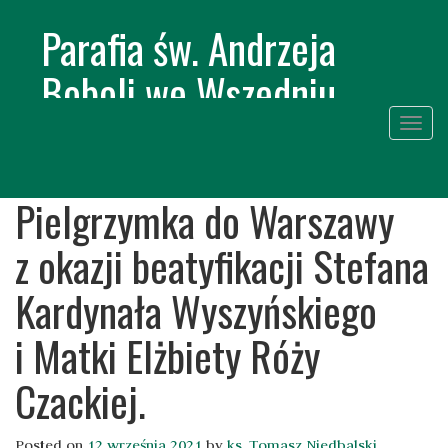
Parafia św. Andrzeja
Boboli we Wszedniu
Togg
navig
Skip
to
Pielgrzymka do Warszawy
conte
z okazji beatyfikacji Stefana
Kardynała Wyszyńskiego
i Matki Elżbiety Róży
Czackiej.
Posted on
12 września 2021
by
ks. Tomasz Niedbalski