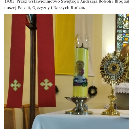
19.05. Przez wstawiennictwo Świętego Andrzeja Boboli i Błogos
naszej Parafii, Ojczyzny i Naszych Rodzin.