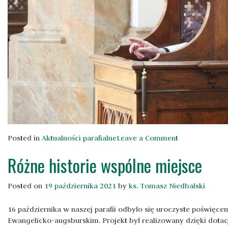
on
Posted in
Aktualności parafialne
Leave a Comment
Spowiedź
Różne historie wspólne miejsce
święta
w Adwencie
–
Posted on
19 października 2021
by
ks. Tomasz Niedbalski
plan
grudzień
16 października w naszej parafii odbyło się uroczyste poświęce
2021
Ewangelicko-augsburskim. Projekt był realizowany dzięki dotac
rok