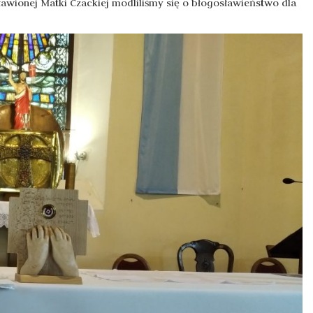
ławionej Matki Czackiej modliliśmy się o błogosławieństwo dla