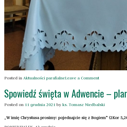
on
Posted in
Aktualności parafialne
Leave a Comment
Odpust
Spowiedź święta w Adwencie – pla
ku czci
św. Andrzeja
Boboli
Posted on
11 grudnia 2021
by
ks. Tomasz Niedbalski
„
W imię Chrystusa prosimy: pojednajcie się z Bogiem” (2Kor 5,2
PONIEDZIAŁEK, 13 grudnia