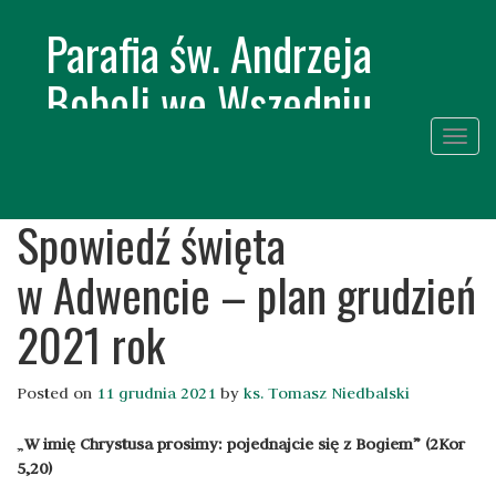
Parafia św. Andrzeja
Boboli we Wszedniu
Togg
navig
Skip
to
Spowiedź święta
conte
w Adwencie – plan grudzień
2021 rok
Posted on
11 grudnia 2021
by
ks. Tomasz Niedbalski
„
W imię Chrystusa prosimy: pojednajcie się z Bogiem” (2Kor
5,20)